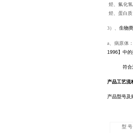
烃、氟化氢
烃、蛋白质
3
）、
生物
a
、
病原体
1996
】中的
符合
产品工艺流
产品型号及
型 号