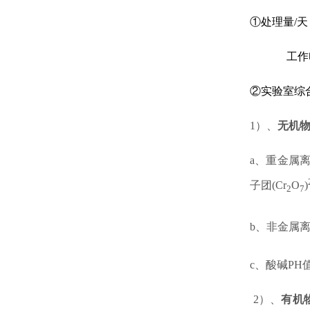
①处理量/天：2
工作
②实验室综
1
）、
无机
a
、重金属
子团(Cr
O
)
2
7
b
、
非金属
c
、
酸碱PH
2
）、
有机