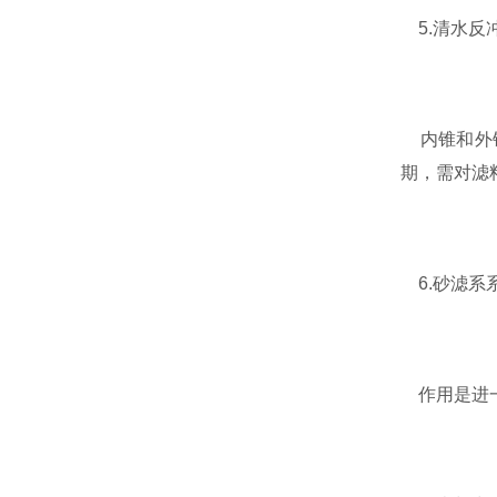
5.清水反
内锥和外锥
期，需对滤
6.砂滤系
作用是进一