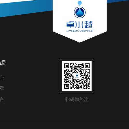
信息
心
章
言
扫码加关注