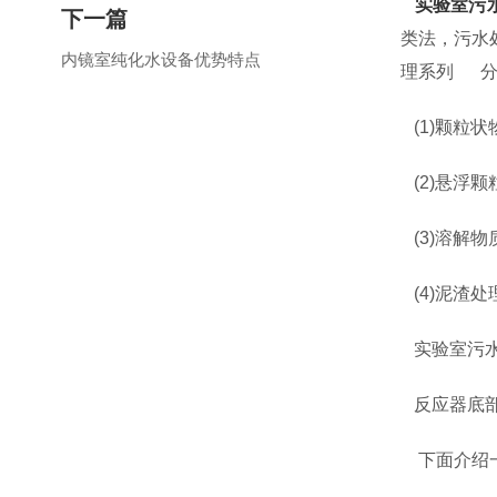
实验室污
下一篇
类法，污水
内镜室纯化水设备优势特点
理系列 分
(1)颗粒
(2)悬浮
(3)溶解
(4)泥渣
实验室污水
反应器底部
下面介绍