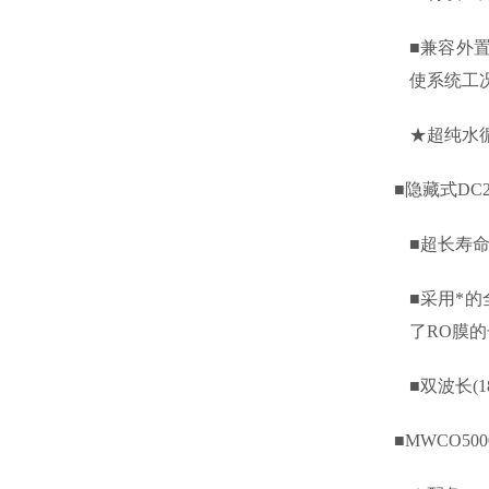
■
兼容外
使系统工
★超纯水
■
隐藏式DC
■
超长寿命
■
采用*的
了RO膜
■
双波长(
■
MWCO500