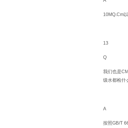
A
10MQ.Cm
13
Q
我们也是
C
级水都检什
A
按照
GB/T 6