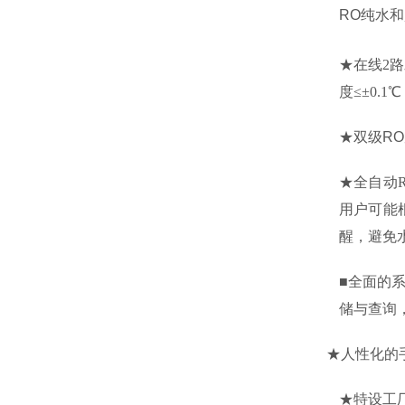
RO
纯水和
★在线2
度≤±0.1
★双级
RO
★全自动
用户可能
醒，避免
■
全面的系
储与查询
★人性化的手
★特设工