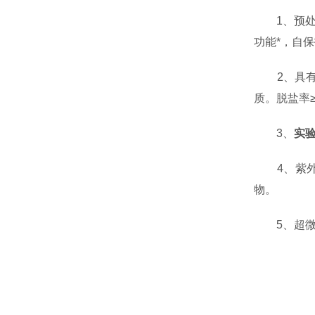
1、预处理
功能*，自
2、具有强
质。脱盐率
3、
实
4、紫外消
物。
5、超微过