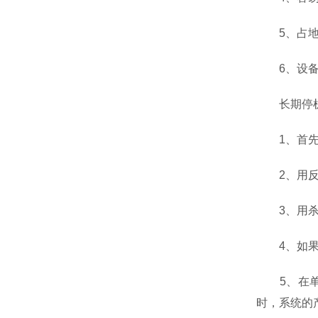
5、占地面
6、设备单
长期停机
1、首先要
2、用反渗
3、用杀菌
4、如果系
5、在单级
时，系统的