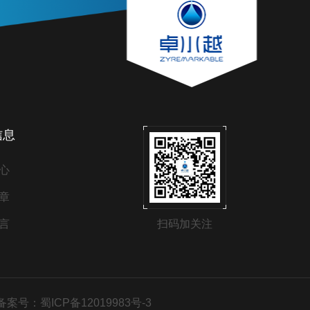
信息
心
章
言
扫码加关注
备案号：蜀ICP备12019983号-3