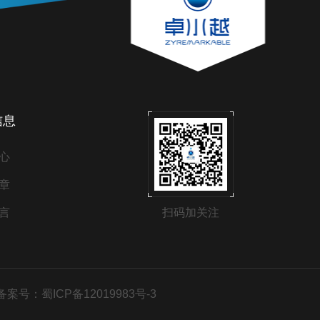
信息
心
章
言
扫码加关注
备案号：蜀ICP备12019983号-3