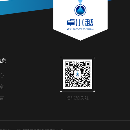
信息
心
章
言
扫码加关注