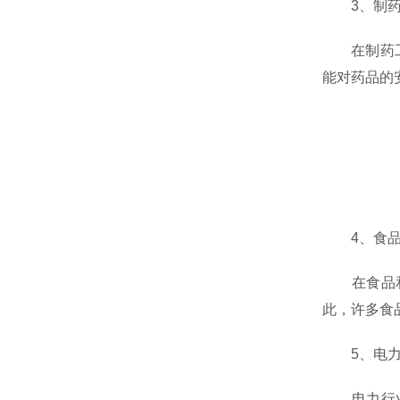
3、制药
在制药工业
能对药品的
4、食品
在食品和饮
此，许多食
5、电力
电力行业特