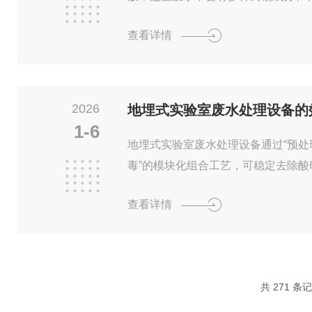
和人类健康。因此，药检所废水处理
查看详情
本文将从废水处理的基本原理、运行
方面进行深入解析。一、废水处理的
采用物理、化学和生物相结合的方法
目的。物理处理方法通常包括沉淀、
2026
地埋式实验室废水处理设备的
部分溶解物；化学处理方法则利用化
1-6
质，...
地埋式实验室废水处理设备通过“预
毒”的模块化组合工艺，可稳定去除
病原体，出水通常满足标准，兼具占
查看详情
等优势。以下从效果维度展开全面解
平1.常规污染物去除效率污染物指标
OD60%–90%≤300mg/L（三级
D₅80%–95%≤300mg/L（三级
共 271 条
S85%–98%≤400...