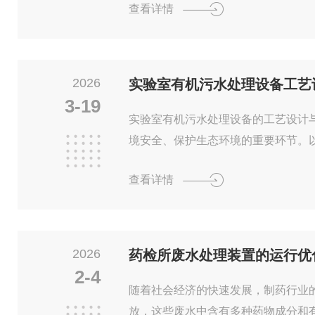
查看详情
标。以下从工艺标准、流程设计、核
工艺流程及各单元技术解析目前光电
透（RO）+电去离子（EDI）+抛光
程闭式循环设计，避免二次污染，典
2026
实验室有机污水处理设备工艺
地下水/中水回用）原水箱多介质过滤活
3-19
实验室有机污水处理设备的工艺设计
境安全、保护生态环境的重要环节。
设备的工艺设计、主要处理技术及其
查看详情
实验室有机污水的特征实验室有机污
溶剂：如醇类、醚类、酮类等。化学
质：如细胞培养液、蛋白质等。污染
验室污水的有机物浓度通常较高，需
2026
药检所废水处理装置的运行优
艺设计1.预处理阶段格栅和沉砂池：初
2-4
随着社会经济的快速发展，制药行业
放，这些废水中含有多种药物成分和