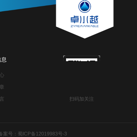
信息
心
章
言
扫码加关注
备案号：蜀ICP备12019983号-3