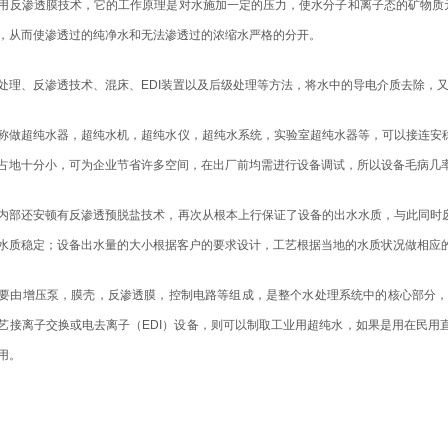
用反渗透膜技术，它的工作原理是对水施加一定的压力，使水分子和离子态的矿物质
，从而使渗透过的纯净水和无法渗透过的浓缩水严格的分开。
、反渗透技术、混床、EDI装置以及后级处理等方法，将水中的导电介质去除，又
超纯水器，超纯水机，超纯水仪，超纯水系统，实验室超纯水器等，可以接连安稳
占地十分小，可为企业节省许多空间，在出厂前均需进行设备调试，所以设备毛病几
还安顿有反渗透预脱盐技术，再次从根本上行保证了设备的出水水质，与此同时废
水质稳定；设备出水量的大小根据客户的要求设计，工艺根据当地的水质状况做相应
要由增压泵，膜壳，反渗透膜，控制电路等组成，是整个水处理系统中的核心部分
艺接离子交换或电去离子（EDI）设备，则可以制取工业用超纯水，如果是用在民用
用。