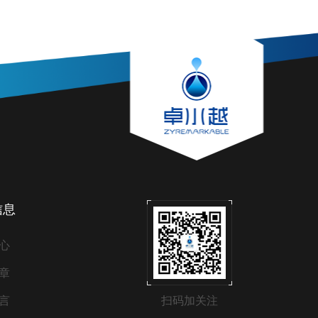
信息
心
章
言
扫码加关注