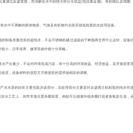
元素通过反渗透膜，而溶解在水中的绝大部分无机盐(包括重金属)、有机物以及细菌
将水中不离解的胶体物质、气体及有机物均去除至很低程度的水处理设备。
的制备质量优良的超纯水，不会不锈钢机械过滤器由于树脂再生而中止运转，设备
率较小，日常保养、修理等操作都十分简略。
水产出量少，不会对环境造成污染，有十分高的环境效益、经济效益，其开展前景
的改进，设备材料的选型又可根据您的需求做相应的调整。
，产水水质的好坏主要也取决该部分，后处理部分主要是对反渗透主机制取的纯水作
直饮水工艺上，则常常接后置杀菌装置，例如可以接紫外线杀菌灯或者臭氧发生器，