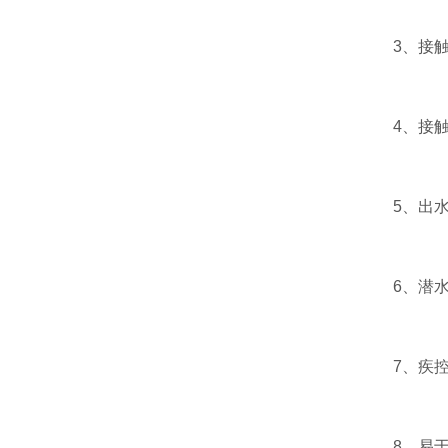
3、接触氧
4、接触氧
5、出水水
6、潜水泵
7、疾控中
8、易于完