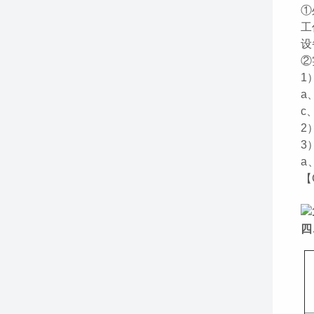
①
工
设
②
1
a
c
2
3
a
【
符
四