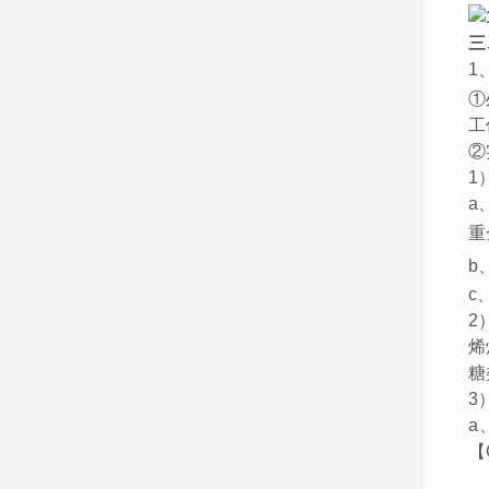
三
1
①
工
②
1
a
重
b
c
2
烯
糖
3
a
【
符