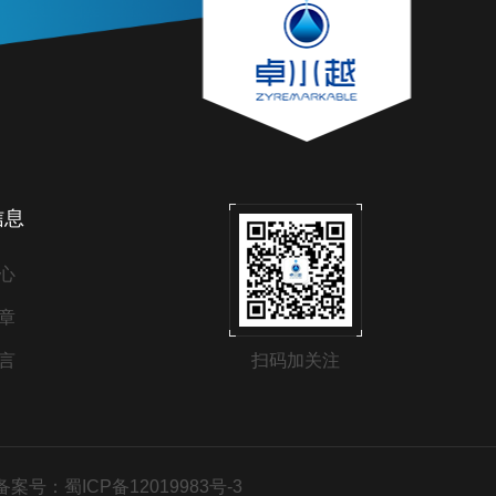
信息
心
章
言
扫码加关注
备案号：蜀ICP备12019983号-3