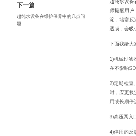
超纯水设备
下一篇
师提醒用户
超纯水设备在维护保养中的几点问
淀，堵塞反
题
透膜，会吸
下面我给大
1)机械过
在不影响S
2)定期检
时，应更换
用或长期停
3)高压泵
4)停用的