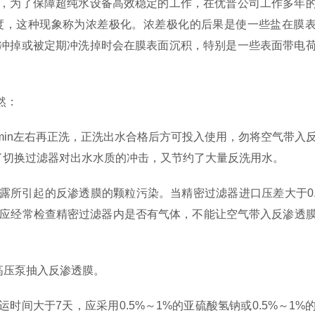
，为了保障超纯水设备高效稳定的工作，在优普公司工作多年
度，这种现象称为浓差极化。浓差极化的后果是使一些盐在膜
冲掉或被定期冲洗掉时会在膜表面沉积，特别是一些表面带电
未然：
min左右再正洗，正洗出水合格后方可投入使用，勿将空气带入
少了切换过滤器对出水水质的冲击，又节约了大量反洗用水。
所引起的反渗透膜的颗粒污染。当精密过滤器进口压差大于0.1
还应经常检查精密过滤器内是否有气体，不能让空气带入反渗透
。
被高压泵抽入反渗透膜。
间大于7天，应采用0.5%～1%的亚硫酸氢钠或0.5%～1%