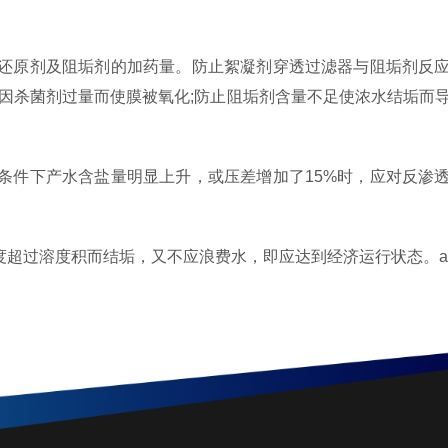
、还原剂及阻垢剂的加药量。防止絮凝剂穿透过滤器与阻垢剂反
因杀菌剂过量而使膜被氧化;防止阻垢剂含量不足使浓水结垢而
定条件下产水含盐量明显上升，或压差增加了15%时，应对反渗
浓度超过溶度积而结垢，又不应浪费水，即应达到经济运行状态。a