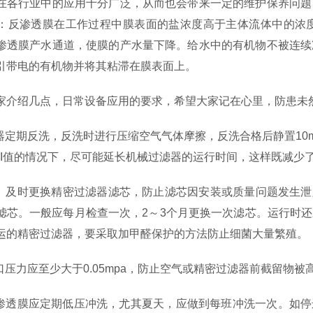
在各行业中的应用十分广泛，从而也会带来一定的维护保养问题
：反渗透膜在工作过程中膜表面的盐浓度高于主体流体中的浓
渗透膜产水通道，使膜的产水量下降。给水中的有机物不被连续
引带电的有机物并将其粘滞在膜表面上。
家介绍几点，日常设备应用的要求，希望大家记在心里，防患
滤器定期反洗，反洗时进行压缩空气气体摩擦，反洗合格后静置10
DI值的情况下，尽可能延长机械过滤器的运行时间，这样既减
查、及时更换精密过滤器滤芯，防止滤芯因安装或质量问题发生泄露
滤芯。一般应每月检查一次，2～3个月更换一次滤芯。运行时
运的精密过滤器，要采取加甲醛保护的方法防止细菌大量繁殖
入口压力应至少大于0.05mpa，防止空气或精密过滤器前截留物
反渗透膜应定期低压冲洗，尤其夏天，应做到每班冲洗一次。如停运时