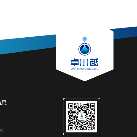
信息
心
章