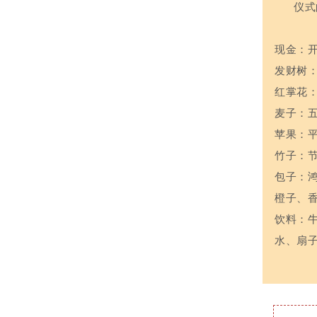
仪式
现金：
发财树
红掌花
麦子：
苹果：
竹子：
包子：
橙子、
饮料：
水、扇