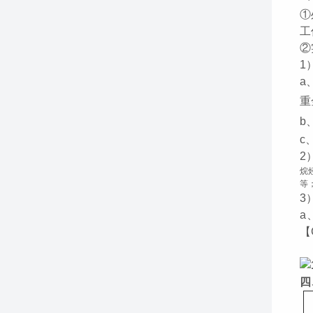
①
工
②
1
a
重
b
c
2
烷
等
3
a
【
符
四