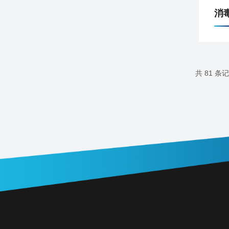
消
共 81 条